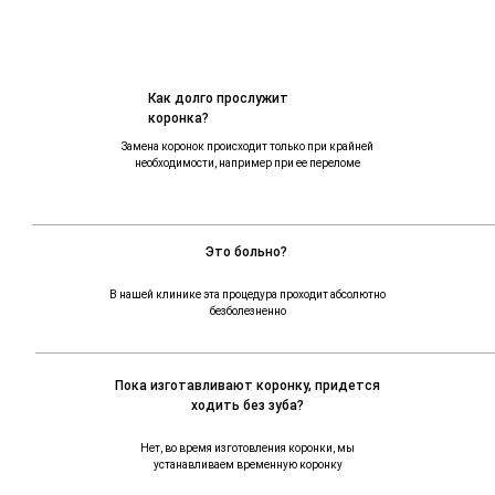
Как долго прослужит
коронка?
Замена коронок происходит только при крайней
необходимости, например при ее переломе
Это больно?
В нашей клинике эта процедура проходит абсолютно
безболезненно
Пока изготавливают коронку, придется
ходить без зуба?
Нет, во время изготовления коронки, мы
устанавливаем временную коронку